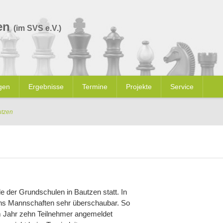
en
(im SVS e.V.)
gen
Ergebnisse
Termine
Projekte
Service
utzen
 der Grundschulen in Bautzen statt. In
echs Mannschaften sehr überschaubar. So
em Jahr zehn Teilnehmer angemeldet