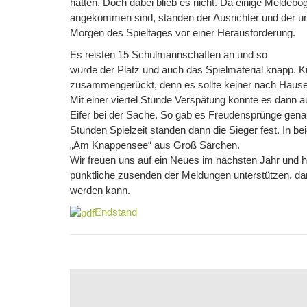
hatten. Doch dabei blieb es nicht. Da einige Meldebög
angekommen sind, standen der Ausrichter und der u
Morgen des Spieltages vor einer Herausforderung.
Es reisten 15 Schulmannschaften an und so
wurde der Platz und auch das Spielmaterial knapp.
zusammengerückt, denn es sollte keiner nach Hause
Mit einer viertel Stunde Verspätung konnte es dann a
Eifer bei der Sache. So gab es Freudensprünge genau
Stunden Spielzeit standen dann die Sieger fest. In
„Am Knappensee“ aus Groß Särchen.
Wir freuen uns auf ein Neues im nächsten Jahr und h
pünktliche zusenden der Meldungen unterstützen, dam
werden kann.
Endstand