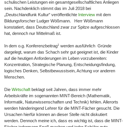
schulischen Leistungen ein gesamtgesellschaftliches Anliegen
sein. Nachdenklich stimmt das im Juli 2018 bei
„Deutschlandfunk Kultur“ veröffentlichte
Interview
mit dem
Bildungsforscher Ludger Wößmann. Herr Wößmann
konstatiert, dass Deutschland zwar zur Spitze aufgeschlossen
hat, dennoch nur Mittelmaß ist.
1
In dem o.g. Konferenzbeitrag
werden ausführlich Gründe
dargelegt, warum das Schach sehr gut geeignet ist, die Kinder
auf die heutigen Anforderungen im Leben vorzubereiten:
Konzentration, Strategische Planung, Entscheidungsfindung,
logisches Denken, Selbstbewusstsein, Achtung vor anderen
Menschen.
Die
Wirtschaft
beklagt seit Jahren, dass immer mehr
Arbeitskräfte im sogenannten MINT-Bereich (Mathematik,
Informatik, Naturwissenschaften und Technik) fehlen. Allerorts
werden händeringend Lehrer für die MINT-Fächer gesucht. Die
Ursachen hierfür können an dieser Stelle nicht diskutiert
werden. Dennoch meine ich, dass es wichtig ist, dass die MINT-
Fächer jedermann Spaß machen und jeder Schüler gute