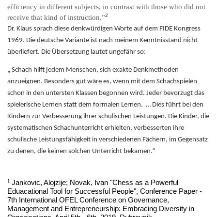
efficiency in different subjects, in contrast with those who did not
2
receive that kind of instruction.”
Dr. Klaus sprach diese denkwürdigen Worte auf dem FIDE Kongress
1969. Die deutsche Variante ist nach meinem Kenntnisstand nicht
überliefert. Die Übersetzung lautet ungefähr so:
„ Schach hilft jedem Menschen, sich exakte Denkmethoden
anzueignen. Besonders gut wäre es, wenn mit dem Schachspielen
schon in den untersten Klassen begonnen wird. Jeder bevorzugt das
spielerische Lernen statt dem formalen Lernen.
… Dies führt bei den
Kindern zur Verbesserung ihrer schulischen Leistungen. Die Kinder, die
systematischen Schachunterricht erhielten, verbesserten ihre
schulische Leistungsfähigkeit in verschiedenen Fächern, im Gegensatz
zu denen, die keinen solchen Unterricht bekamen.“
1
Jankovic, Alojzije; Novak, Ivan "Chess as a Powerful
Eduacational Tool for Successful People", Conference Paper -
7th International OFEL Conference on Governance,
Management and Entrepreneurship: Embracing Diversity in