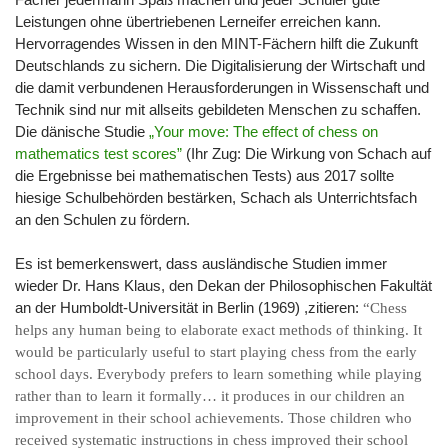
Leistungen ohne übertriebenen Lerneifer erreichen kann.
Hervorragendes Wissen in den MINT-Fächern hilft die Zukunft
Deutschlands zu sichern. Die Digitalisierung der Wirtschaft und
die damit verbundenen Herausforderungen in Wissenschaft und
Technik sind nur mit allseits gebildeten Menschen zu schaffen.
Die dänische Studie
„Your move: The effect of chess on
mathematics test scores”
(Ihr Zug: Die Wirkung von Schach auf
die Ergebnisse bei mathematischen Tests) aus 2017 sollte
hiesige Schulbehörden bestärken, Schach als Unterrichtsfach
an den Schulen zu fördern.
Es ist bemerkenswert, dass ausländische Studien immer
wieder Dr. Hans Klaus, den Dekan der Philosophischen Fakultät
an der Humboldt-Universität in Berlin (1969) ,zitieren:
“Chess
helps any human being to elaborate exact methods of thinking.
It
would be particularly useful to start playing chess from the early
school days. Everybody prefers to learn something while playing
rather than to learn it formally… it produces in our children an
improvement in their school achievements. Those children who
received systematic instructions in chess improved their school