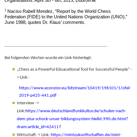
Organisations. April 5th - 6th, 2019, Dubrovnik
2
Naciso Rabell Mendez, “Report by the World Chess
Federation (FIDE) to the United Nations Organization (UNO),”
June 1988, quotes Dr. Klaus’ comments.
-------------------------------------------------------------------
Bei folgenden Worten wurde ein Link hinterlegt:
„Chess as a Powerful Eduacational Tool for Successful People“ -
> Link:
https://www.econstor.eu/bitstream/10419/196101/1/ofel-
2019-p425-441.pdf
Interview ->
Link:
https://www.deutschlandfunkkultur.de/schulen-nach-
dem-pisa-schock-unser-bildungssystem-bleibt.990.de.html?
dram:article_id=424117
Wirtschaft -> Link:
https://mintzukunftschaffen.de/mint-