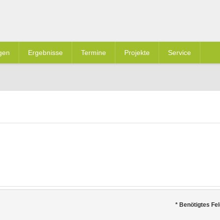
gen
Ergebnisse
Termine
Projekte
Service
*
Benötigtes Fel