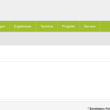
gen
Ergebnisse
Termine
Projekte
Service
*
Benötigtes Fel