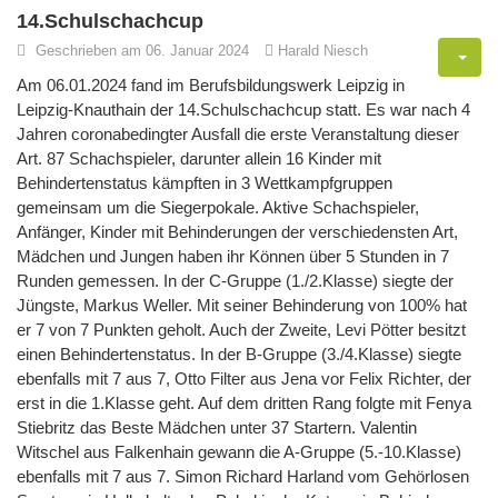
14.Schulschachcup
Geschrieben am 06. Januar 2024
Harald Niesch
Am 06.01.2024 fand im Berufsbildungswerk Leipzig in
Leipzig-Knauthain der 14.Schulschachcup statt. Es war nach 4
Jahren coronabedingter Ausfall die erste Veranstaltung dieser
Art. 87 Schachspieler, darunter allein 16 Kinder mit
Behindertenstatus kämpften in 3 Wettkampfgruppen
gemeinsam um die Siegerpokale. Aktive Schachspieler,
Anfänger, Kinder mit Behinderungen der verschiedensten Art,
Mädchen und Jungen haben ihr Können über 5 Stunden in 7
Runden gemessen. In der C-Gruppe (1./2.Klasse) siegte der
Jüngste, Markus Weller. Mit seiner Behinderung von 100% hat
er 7 von 7 Punkten geholt. Auch der Zweite, Levi Pötter besitzt
einen Behindertenstatus. In der B-Gruppe (3./4.Klasse) siegte
ebenfalls mit 7 aus 7, Otto Filter aus Jena vor Felix Richter, der
erst in die 1.Klasse geht. Auf dem dritten Rang folgte mit Fenya
Stiebritz das Beste Mädchen unter 37 Startern. Valentin
Witschel aus Falkenhain gewann die A-Gruppe (5.-10.Klasse)
ebenfalls mit 7 aus 7. Simon Richard Harland vom Gehörlosen