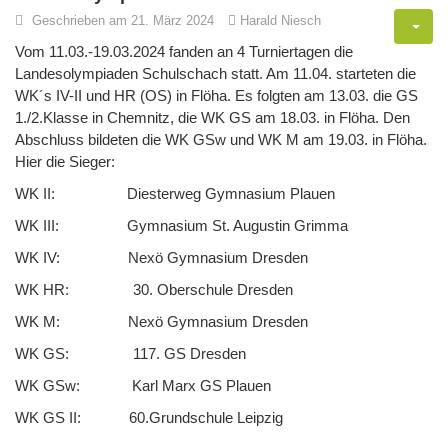
Geschrieben am 21. März 2024
Harald Niesch
Vom 11.03.-19.03.2024 fanden an 4 Turniertagen die
Landesolympiaden Schulschach statt. Am 11.04. starteten die
WK´s IV-II und HR (OS) in Flöha. Es folgten am 13.03. die GS
1./2.Klasse in Chemnitz, die WK GS am 18.03. in Flöha. Den
Abschluss bildeten die WK GSw und WK M am 19.03. in Flöha.
Hier die Sieger:
WK II: Diesterweg Gymnasium Plauen
WK III: Gymnasium St. Augustin Grimma
WK IV: Nexö Gymnasium Dresden
WK HR: 30. Oberschule Dresden
WK M: Nexö Gymnasium Dresden
WK GS: 117. GS Dresden
WK GSw: Karl Marx GS Plauen
WK GS II: 60.Grundschule Leipzig